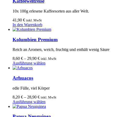
Kaffeeweltreise
10x 100g erlesene Kaffeesorten aus aller Welt.
41,90
€
inkl. MwSt
In den Warenkorb
Kolumbien Premium
Reich an Aromen, weich, fruchtig und enthält wenig Säure
8,60
€
–
29,90
€
inkl. MwSt
Dieses
Ausführung wählen
Produkt
weist
mehrere
Arhuacos
Varianten
auf.
edle Fülle, viel Körper
Die
Optionen
8,20
€
–
28,90
€
inkl. MwSt
können
Dieses
Ausführung wählen
auf
Produkt
der
weist
Produktseite
mehrere
Papua Neuguinea