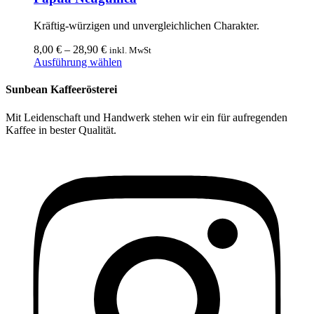
gewählt
Varianten
werden
auf.
Kräftig-würzigen und unvergleichlichen Charakter.
Die
Optionen
8,00
€
–
28,90
€
inkl. MwSt
können
Dieses
Ausführung wählen
auf
Produkt
der
weist
Sunbean Kaffeerösterei
Produktseite
mehrere
gewählt
Varianten
Mit Leidenschaft und Handwerk stehen wir ein für aufregenden
werden
auf.
Kaffee in bester Qualität.
Die
Optionen
können
auf
der
Produktseite
gewählt
werden